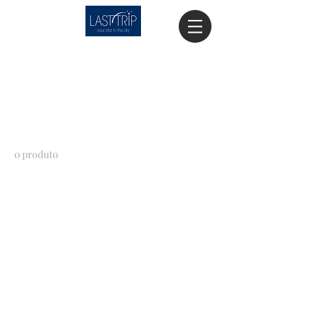
Página inicial
All Products
Todos os produtos
0 produto
Ainda não há produtos
aqui
Escolha uma categoria diferente para
continuar.