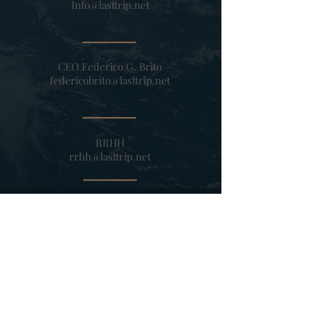
Info@lasttrip.net
CEO Federico G. Brito
federicobrito@lasttrip.net
RRHH
rrhh@lasttrip.net
World Trade Center em Montevidéu,
Uruguai. Plaza Torre Sinergia, Luis
Alberto de Herrera 1248, CP, 11300.
Jurídico