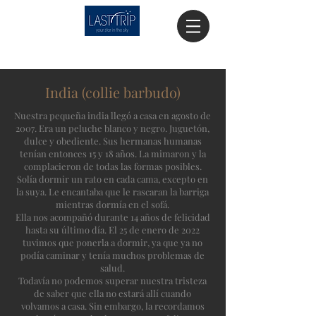
India (collie barbudo)
Nuestra pequeña india llegó a casa en agosto de
2007. Era un peluche blanco y negro. Juguetón,
dulce y obediente. Sus hermanas humanas
tenían entonces 15 y 18 años. La mimaron y la
complacieron de todas las formas posibles.
Solía dormir un rato en cada cama, excepto en
la suya. Le encantaba que le rascaran la barriga
mientras dormía en el sofá.
Ella nos acompañó durante 14 años de felicidad
hasta su último día. El 25 de enero de 2022
tuvimos que ponerla a dormir, ya que ya no
podía caminar y tenía muchos problemas de
salud.
Todavía no podemos superar nuestra tristeza
de saber que ella no estará allí cuando
volvamos a casa. Sin embargo, la recordamos