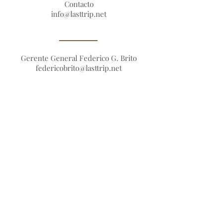
Contacto
info@lasttrip.net
Gerente General Federico G. Brito
federicobrito@lasttrip.net
RRHH
rrhh@lasttrip.net
World Trade Center en Montevideo,
Uruguay. Plaza Torre Sinergia, Luis
Alberto de Herrera 1248, CP, 11300.
Legal